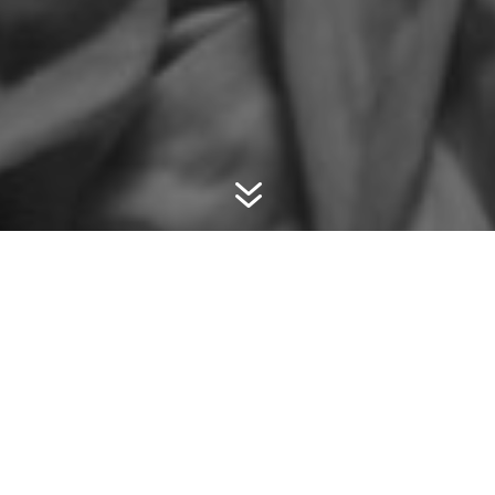
7
MY STORY
Photographe de mode depuis 2012. J’ai
décidé en 2022 de proposer mon art à